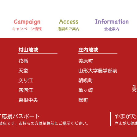
村山地域
庄内地域
花楯
美原町
天童
山形大学農学部前
交り江
朝暘町
寒河江
亀ヶ崎
東根中央
曙町
て応援パスポート
やまがた
賛店です。お持ちの方は精算前にご提示ください。
やまがた健